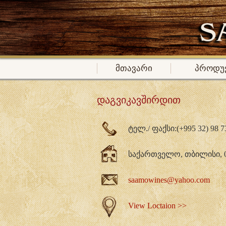
მთავარი
პროდუ
ᲓᲐᲒᲕᲘᲙᲐᲕᲨᲘᲠᲓᲘᲗ
ტელ./ ფაქსი:(+995 32) 98 73 
საქართველო, თბილისი, 010
saamowines@yahoo.com
View Loctaion >>